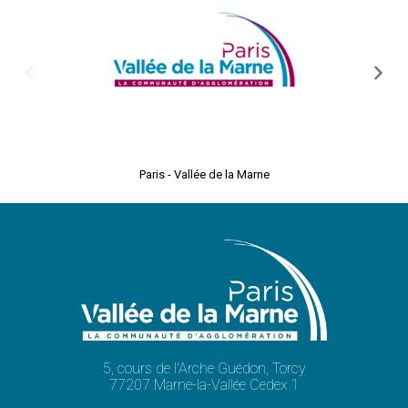
Paris - Vallée de la Marne
Les médiat
Vallée
5, cours de l'Arche Guédon, Torcy
77207 Marne-la-Vallée Cedex 1