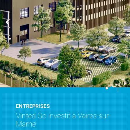
ENTREPRISES
TRAVAUX
Vinted Go investit à Vaires-sur-
Extension de la zone
Marne
industrielle à Torcy