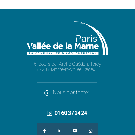
5, cours de l'Arche Guédon, Torcy
77207 Marne-la-Vallée Cedex 1
Nous contacter
01 60 37 24 24