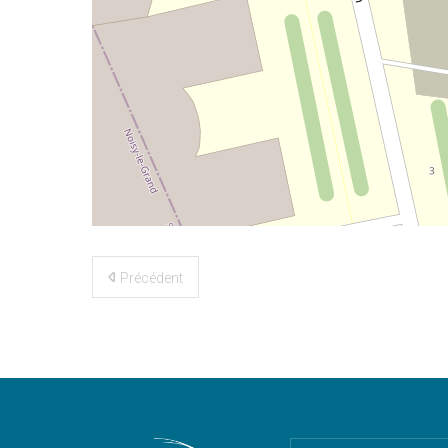
©
OpenStreetMap
contributors
Précédent