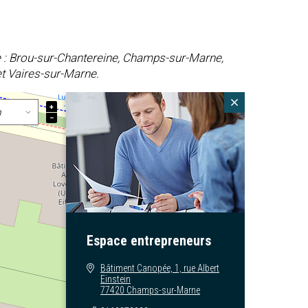
e : Brou-sur-Chantereine, Champs-sur-Marne,
et Vaires-sur-Marne.
+
−
Espace entrepreneurs
Bâtiment Canopée, 1, rue Albert
Einstein
77420 Champs-sur-Marne