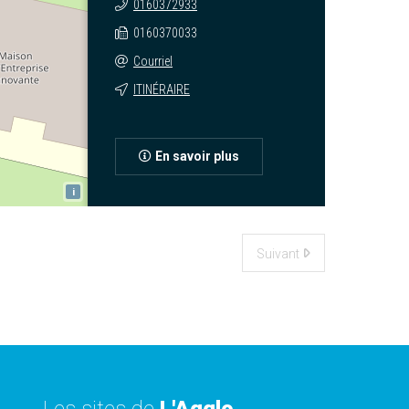
0160372933
0160370033
Courriel
ITINÉRAIRE
En savoir plus
i
Suivant