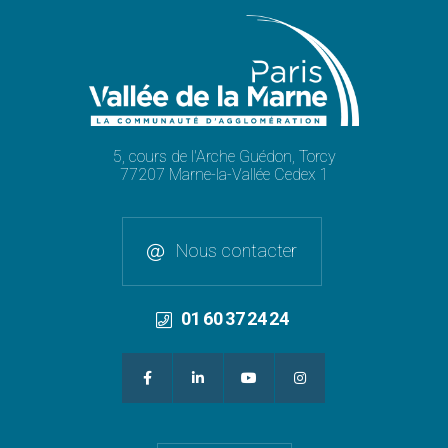
5, cours de l'Arche Guédon, Torcy
77207 Marne-la-Vallée Cedex 1
Nous contacter
01 60 37 24 24