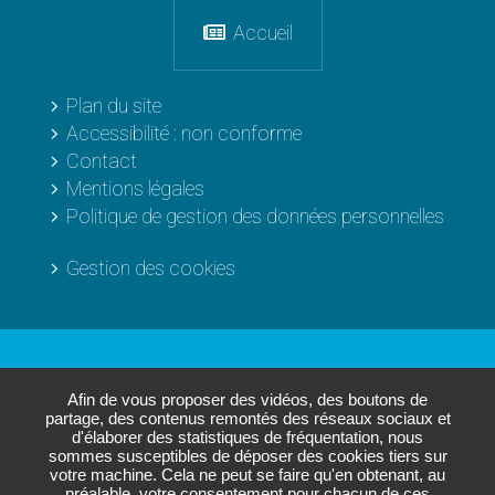
Accueil
Plan du site
Accessibilité : non conforme
Contact
Mentions légales
Politique de gestion des données personnelles
Gestion des cookies
Les sites de
L'Agglo
Afin de vous proposer des vidéos, des boutons de
partage, des contenus remontés des réseaux sociaux et
d'élaborer des statistiques de fréquentation, nous
sommes susceptibles de déposer des cookies tiers sur
Paris - Vallée de la Marne
votre machine. Cela ne peut se faire qu'en obtenant, au
Annuaire des entreprises
préalable, votre consentement pour chacun de ces