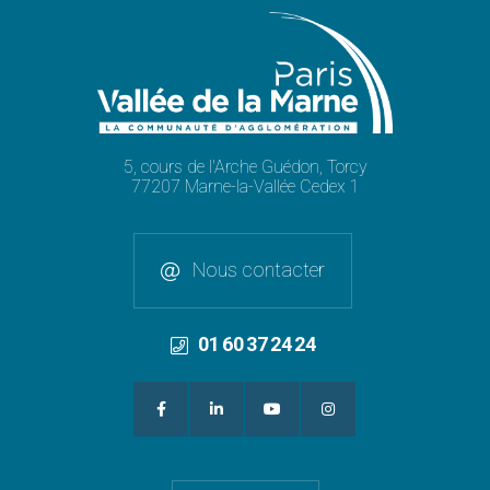
5, cours de l'Arche Guédon, Torcy
77207 Marne-la-Vallée Cedex 1
Nous contacter
01 60 37 24 24