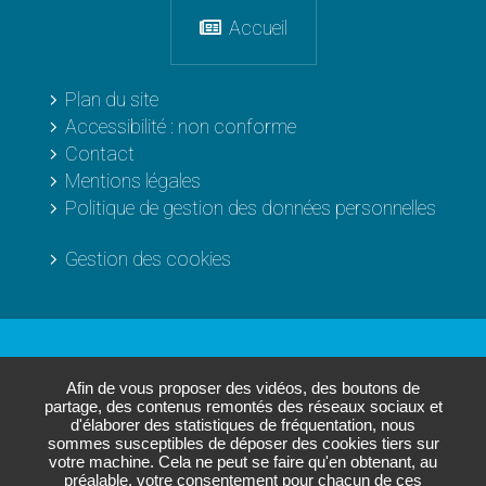
Accueil
Plan du site
Accessibilité : non conforme
Contact
Mentions légales
Politique de gestion des données personnelles
Gestion des cookies
Les sites de
L'Agglo
Afin de vous proposer des vidéos, des boutons de
partage, des contenus remontés des réseaux sociaux et
d'élaborer des statistiques de fréquentation, nous
sommes susceptibles de déposer des cookies tiers sur
Paris - Vallée de la Marne
votre machine. Cela ne peut se faire qu'en obtenant, au
Annuaire des entreprises
préalable, votre consentement pour chacun de ces