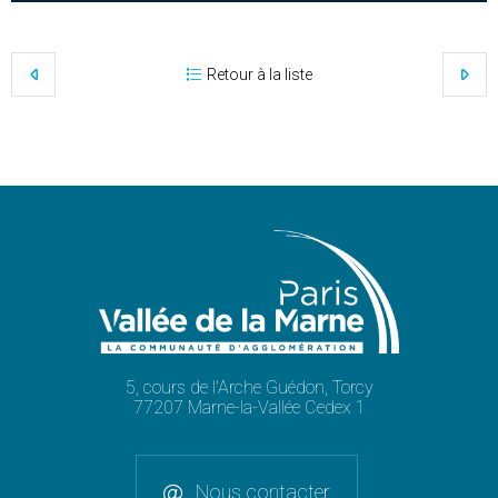
Retour à la liste
5, cours de l'Arche Guédon, Torcy
77207 Marne-la-Vallée Cedex 1
Nous contacter