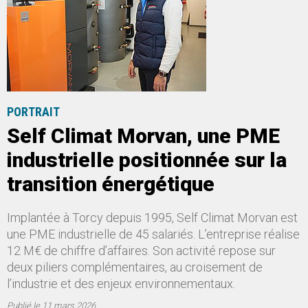
PORTRAIT
Self Climat Morvan, une PME
industrielle positionnée sur la
transition énergétique
Implantée à Torcy depuis 1995, Self Climat Morvan est
une PME industrielle de 45 salariés. L’entreprise réalise
12 M€ de chiffre d’affaires. Son activité repose sur
deux piliers complémentaires, au croisement de
l’industrie et des enjeux environnementaux.
Publié le
11 mars 2026