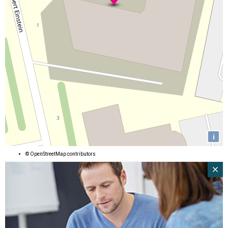
i
©
OpenStreetMap
contributors