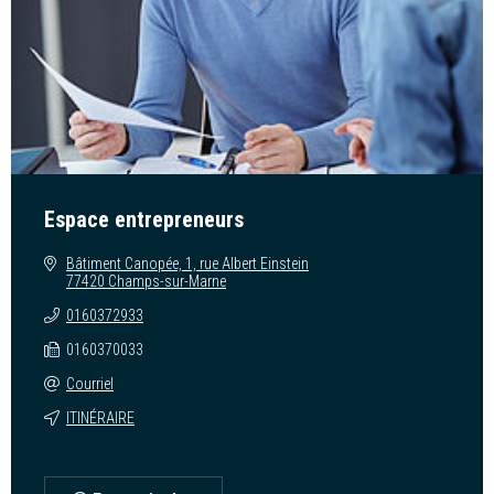
Espace entrepreneurs
Bâtiment Canopée, 1, rue Albert Einstein
77420 Champs-sur-Marne
0160372933
0160370033
Courriel
ITINÉRAIRE