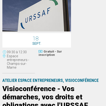
18
SEPT.
Gratuit - Sur
09:30
à
12:30
inscription
Espace
entrepreneurs -
Champs-sur-
Marne
ATELIER ESPACE ENTREPRENEURS, VISIOCONFÉRENCE
Visioconférence - Vos
démarches, vos droits et
obligations avec l'URSSAF