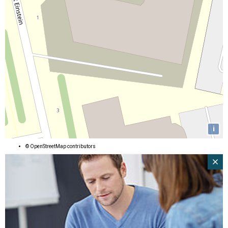
i
©
OpenStreetMap
contributors