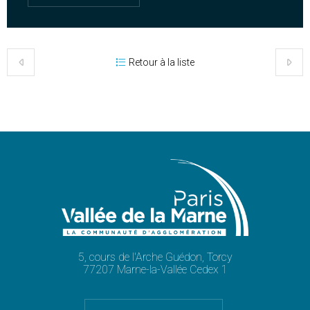
Retour à la liste
5, cours de l'Arche Guédon, Torcy
77207 Marne-la-Vallée Cedex 1