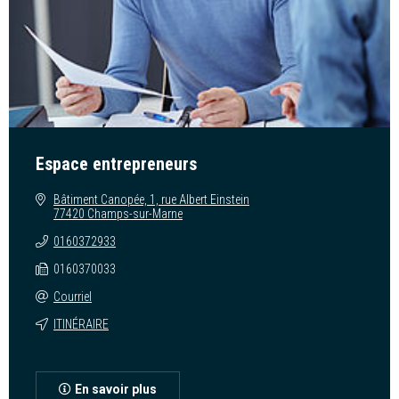
Espace entrepreneurs
Bâtiment Canopée, 1, rue Albert Einstein
77420 Champs-sur-Marne
0160372933
0160370033
Courriel
ITINÉRAIRE
En savoir plus