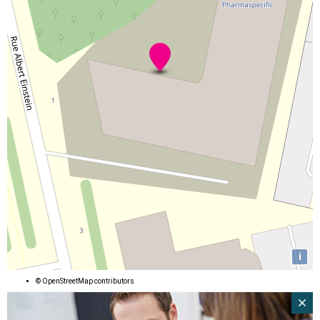
i
©
OpenStreetMap
contributors