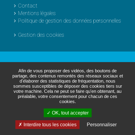
Contact
Mentions légales
Politique de gestion des données personnelles
Gestion des cookies
Les sites de
L'Agglo
Afin de vous proposer des vidéos, des boutons de
partage, des contenus remontés des réseaux sociaux et
d'élaborer des statistiques de fréquentation, nous
sommes susceptibles de déposer des cookies tiers sur
Paris - Vallée de la Marne
votre machine. Cela ne peut se faire qu'en obtenant, au
Annuaire des entreprises
préalable, votre consentement pour chacun de ces
cookies.
Plateforme emploi local
Maison de l'entreprise innovante
OK, tout accepter
Interdire tous les cookies
Personnaliser
RÉALISATION
STRATIS