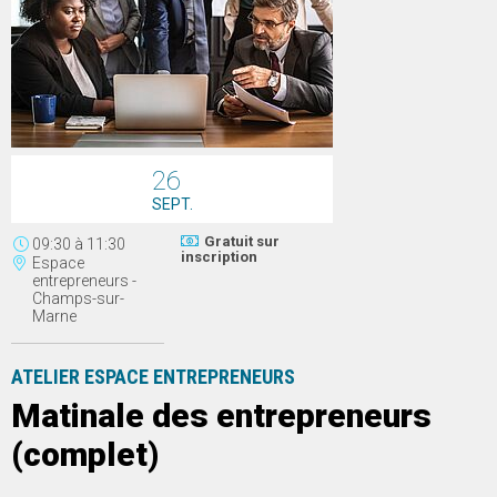
26
SEPT.
Gratuit sur
09:30
à
11:30
inscription
Espace
entrepreneurs -
Champs-sur-
Marne
ATELIER ESPACE ENTREPRENEURS
Matinale des entrepreneurs
(complet)