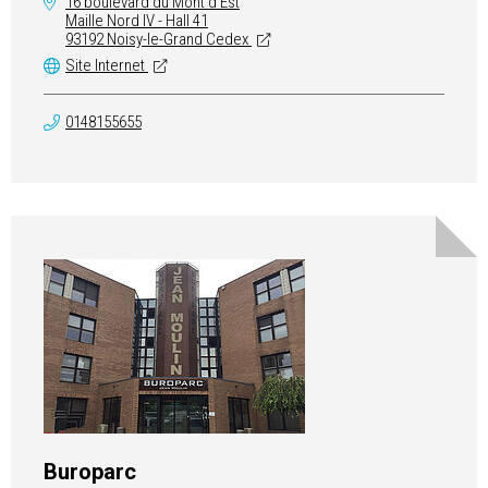
16 boulevard du Mont d'Est
Maille Nord IV - Hall 41
93192 Noisy-le-Grand Cedex
Site Internet
0148155655
Buroparc