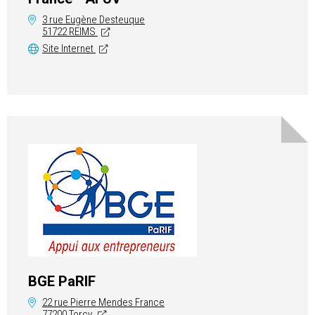
3 rue Eugène Desteuque
51722 REIMS
Site Internet
BGE PaRIF
22 rue Pierre Mendes France
77200 Torcy