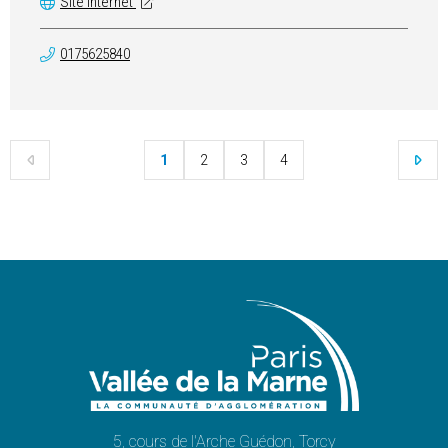
Site Internet
0175625840
1
2
3
4
5, cours de l'Arche Guédon, Torcy