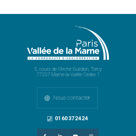
5, cours de l'Arche Guédon, Torcy
77207 Marne-la-Vallée Cedex 1
Nous contacter
01 60 37 24 24