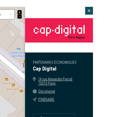
+
−
PARTENAIRES ÉCONOMIQUES
Cap Digital
14 rue Alexandre Parodi
75010 Paris
Site Internet
ITINÉRAIRE