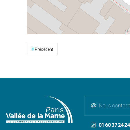
©
OpenStreetMap
contributors
Précédent
Nous contact
01 60 37 24 24