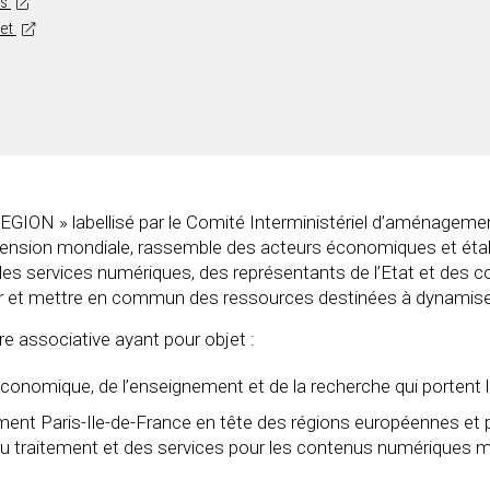
is
net
GION » labellisé par le Comité Interministériel d’aménagemen
dimension mondiale, rassemble des acteurs économiques et étab
t des services numériques, des représentants de l’Etat et des 
r et mettre en commun des ressources destinées à dynamiser c
 associative ayant pour objet :
onomique, de l’enseignement et de la recherche qui portent l
lement Paris-Ile-de-France en tête des régions européennes et
, du traitement et des services pour les contenus numériques 