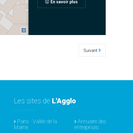
En savoir plus
i
Suivant
Les sites de
L'Agglo
Paris - Vallée de la
Annuaire des
Marne
entreprises