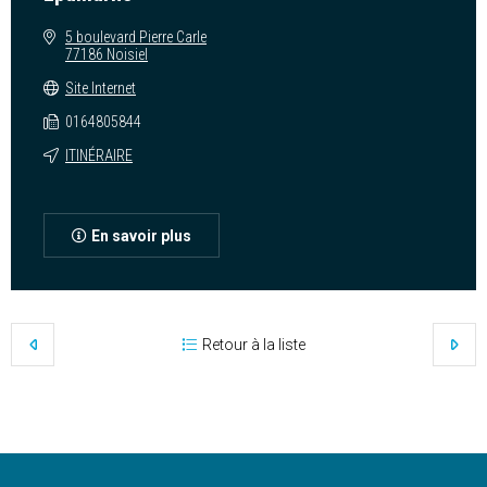
5 boulevard Pierre Carle
77186 Noisiel
Site Internet
0164805844
ITINÉRAIRE
En savoir plus
Retour à la liste