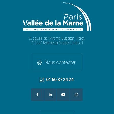
5, cours de l'Arche Guédon, Torcy
77207 Marne-la-Vallée Cedex 1
Nous contacter
01 60 37 24 24