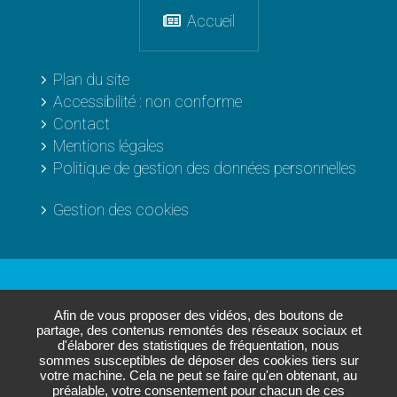
Accueil
Plan du site
Accessibilité : non conforme
Contact
Mentions légales
Politique de gestion des données personnelles
Gestion des cookies
Les sites de
L'Agglo
Afin de vous proposer des vidéos, des boutons de
partage, des contenus remontés des réseaux sociaux et
d'élaborer des statistiques de fréquentation, nous
sommes susceptibles de déposer des cookies tiers sur
Paris - Vallée de la Marne
votre machine. Cela ne peut se faire qu'en obtenant, au
Annuaire des entreprises
préalable, votre consentement pour chacun de ces