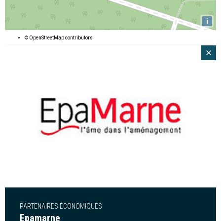
i
©
OpenStreetMap
contributors
PARTENAIRES ÉCONOMIQUES
Epamarne