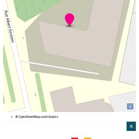
i
©
OpenStreetMap
contributors